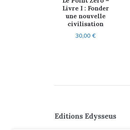
Le Point Zéro –
Livre I : Fonder
une nouvelle
civilisation
30,00
€
Editions Edysseus