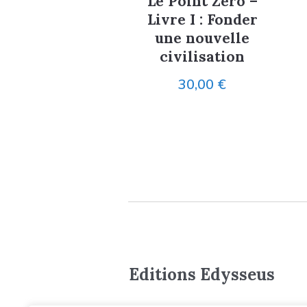
Le Point Zéro –
Livre I : Fonder
une nouvelle
civilisation
30,00
€
Editions Edysseus