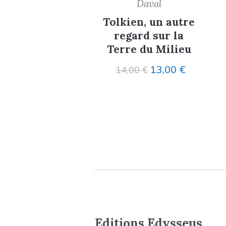
Daval
Tolkien, un autre
regard sur la
Terre du Milieu
Le
Le
13,00
€
14,00
€
prix
prix
initial
actuel
était :
est :
14,00 €.
13,00 €.
Editions Edysseus