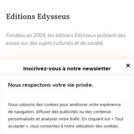
Editions Edysseus
Fondées en 2004, les éditions Edysseus publient des
essais sur des sujets culturels et de société.
Inscrivez-vous à notre newsletter
11 rue du Baigneur
Nous respectons votre vie privée.
75018 Paris FRANCE
Nous utilisons des cookies pour améliorer votre expérience
de navigation, diffuser des publicités ou des contenus
personnalisés et analyser notre trafic. En cliquant sur « Tout
accepter », vous consentez à notre utilisation des cookies.
Nous n'envoyons que quelques emails par an.