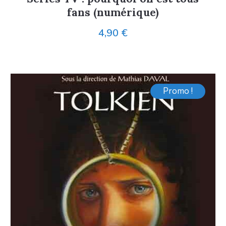
fans (numérique)
4,90
€
Promo !