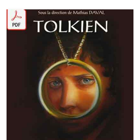
initial
actuel
était :
est :
14,00 €.
13,00 €.