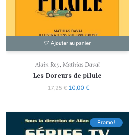
Ajouter au panier
Alain Rey
,
Mathias Daval
Les Doreurs de pilule
Le
Le
10,00
€
17,25
€
prix
prix
initial
actuel
était :
est :
17,25 €.
10,00 €.
Promo !