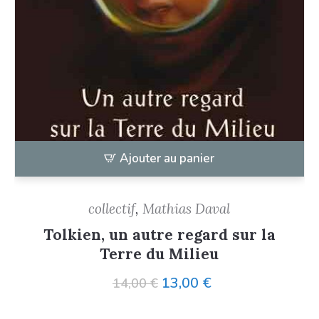
Ajouter au panier
collectif
,
Mathias Daval
Tolkien, un autre regard sur la
Terre du Milieu
Le
Le
13,00
€
14,00
€
prix
prix