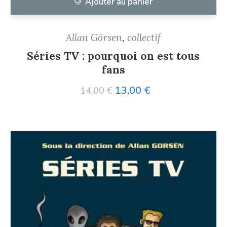
Ajouter au panier
Allan Görsen
,
collectif
Séries TV : pourquoi on est tous
fans
Le
Le
13,00
€
14,00
€
prix
prix
initial
actuel
était :
est :
14,00 €.
13,00 €.